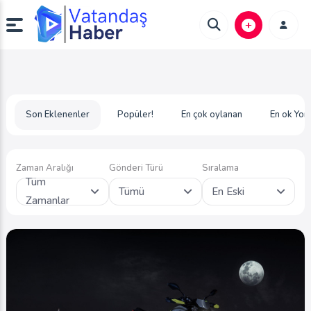
Son Eklenenler
Popüler!
En çok oylanan
En ok Yor
Zaman Aralığı
Gönderi Türü
Sıralama
Tüm
Tümü
En Eski
Zamanlar