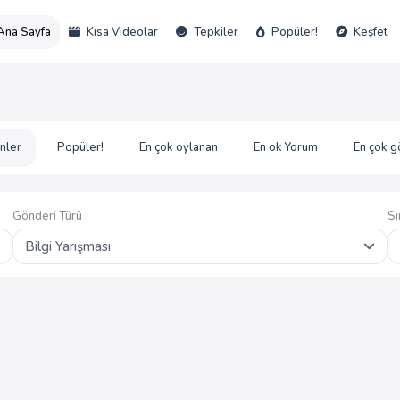
Ana Sayfa
Kısa Videolar
Tepkiler
Popüler!
Keşfet
nler
Popüler!
En çok oylanan
En ok Yorum
En çok g
Gönderi Türü
Sı
Bilgi Yarışması