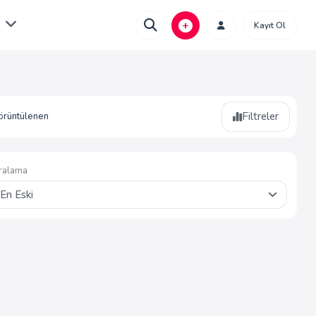
Kayıt Ol
Filtreler
örüntülenen
ralama
En Eski