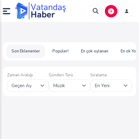
Son Eklenenler
Popüler!
En çok oylanan
En ok Yor
Zaman Aralığı
Gönderi Türü
Sıralama
Geçen Ay
Müzik
En Yeni