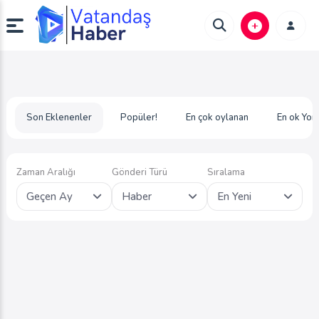
Son Eklenenler
Popüler!
En çok oylanan
En ok Yor
Zaman Aralığı
Gönderi Türü
Sıralama
Geçen Ay
Haber
En Yeni