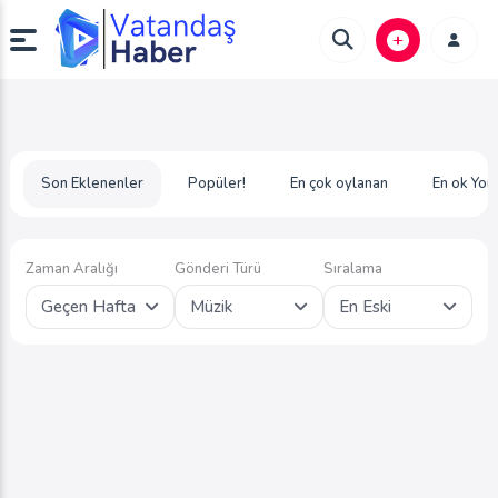
Son Eklenenler
Popüler!
En çok oylanan
En ok Yor
Zaman Aralığı
Gönderi Türü
Sıralama
Geçen Hafta
Müzik
En Eski