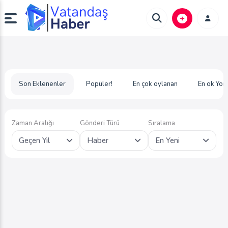
Son Eklenenler
Popüler!
En çok oylanan
En ok Yor
Zaman Aralığı
Gönderi Türü
Sıralama
Geçen Yıl
Haber
En Yeni