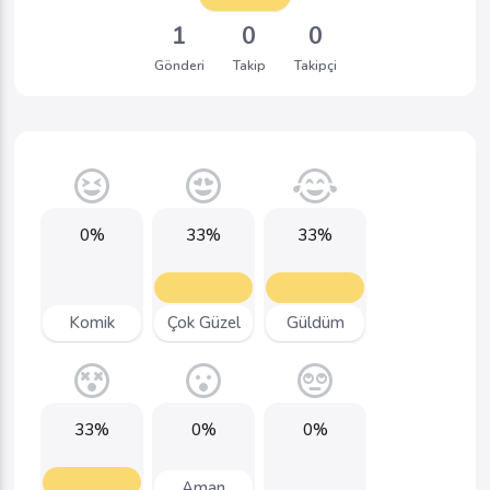
1
0
0
Gönderi
Takip
Takipçi
0%
33%
33%
Komik
Çok Güzel
Güldüm
33%
0%
0%
Aman