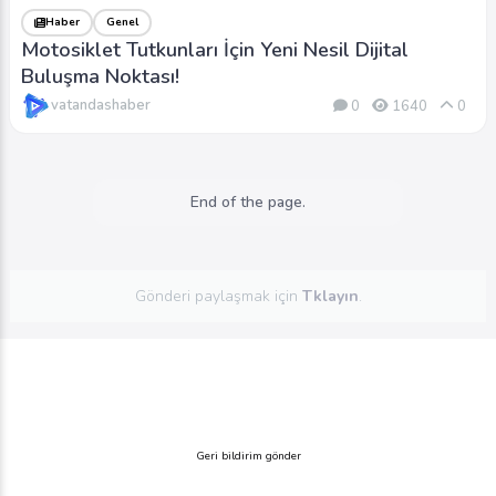
Haber
Genel
Motosiklet Tutkunları İçin Yeni Nesil Dijital
Buluşma Noktası!
vatandashaber
0
1640
0
End of the page.
Gönderi paylaşmak için
Tklayın
.
Geri bildirim gönder